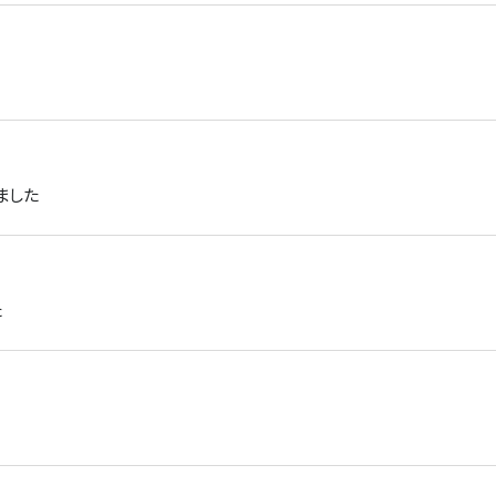
ました
た