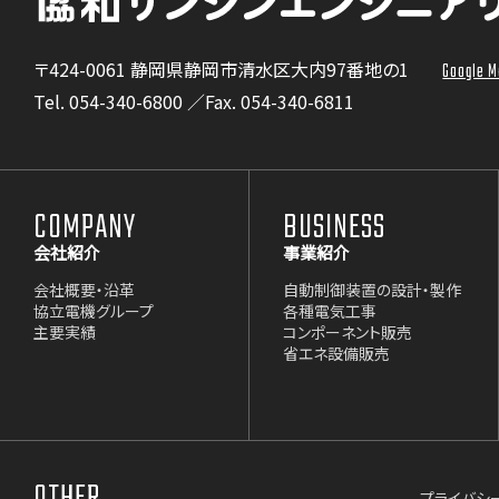
〒424-0061 静岡県静岡市清水区大内97番地の1
Google M
Tel.
054-340-6800
／Fax. 054-340-6811
COMPANY
BUSINESS
会社紹介
事業紹介
会社概要・沿革
自動制御装置の設計・製作
協立電機グループ
各種電気工事
主要実績
コンポーネント販売
省エネ設備販売
プライバシ