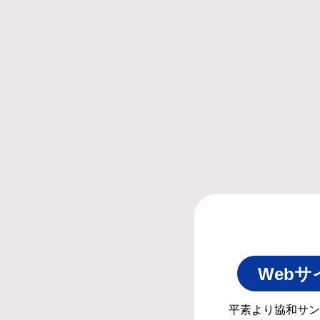
Web
平素より協和サン